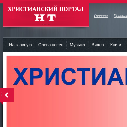
Главная
Правил
Христианские Портал HT
На главную
Слова песен
Музыка
Видео
Книги
<