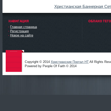
Христианская Баннерная Се
НАВИГАЦИЯ
ОБЛАКО ТЕГ
Главная страница
Регистрация
Новое на сайте
Copyright © 2014
Христианские Портал HT
All Rights Res
Powered by People Of Faith © 2014
Христиа
нские
Портал
HT