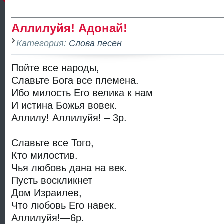
Аллилуйя! Адонай!
Категория:
Слова песен
Пойте все народы,
Славьте Бога все племена.
Ибо милость Его велика к нам
И истина Божья вовек.
Аллилу! Аллилуйя! – 3р.
Славьте все Того,
Кто милостив.
Чья любовь дана на век.
Пусть воскликнет
Дом Израилев,
Что любовь Его навек.
Аллилуйя!—6р.