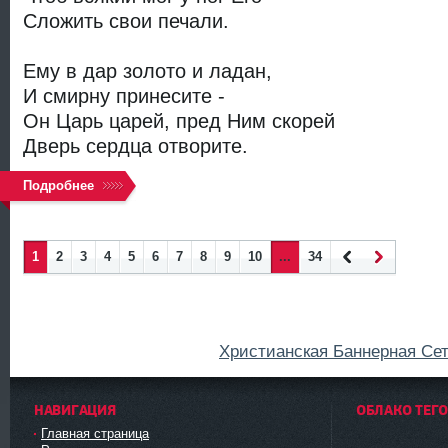
Сложить свои печали.
Ему в дар золото и ладан,
И смирну принесите -
Он Царь царей, пред Ним скорей
Дверь сердца отворите.
Подробнее
1
2
3
4
5
6
7
8
9
10
...
34
Наза
Впер
д
ед
Христианская Баннерная Се
НАВИГАЦИЯ
ОБЛАКО ТЕГ
Главная страница