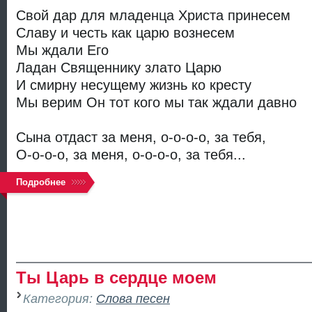
Свой дар для младенца Христа принесем
Славу и честь как царю вознесем
Мы ждали Его
Ладан Священнику злато Царю
И смирну несущему жизнь ко кресту
Мы верим Он тот кого мы так ждали давно
Сына отдаст за меня, о-о-о-о, за тебя,
О-о-о-о, за меня, о-о-о-о, за тебя...
Подробнее
Ты Царь в сердце моем
Категория:
Слова песен