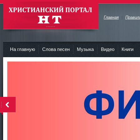
Главная
Правил
Христианские Портал HT
На главную
Слова песен
Музыка
Видео
Книги
<