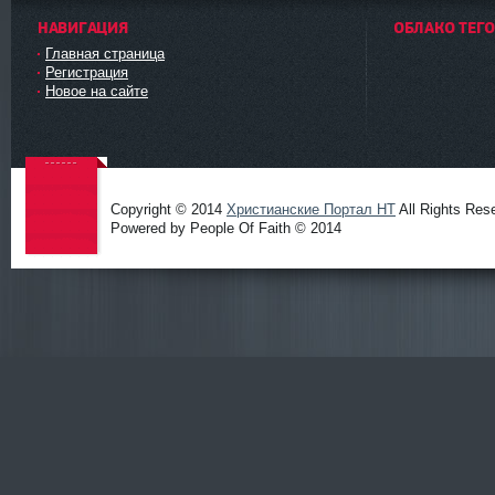
НАВИГАЦИЯ
ОБЛАКО ТЕГ
Главная страница
Регистрация
Новое на сайте
Copyright © 2014
Христианские Портал HT
All Rights Res
Powered by People Of Faith © 2014
Христиа
нские
Портал
HT