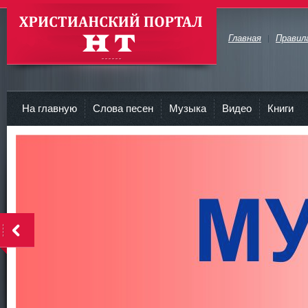
Главная
Правил
Христианские Портал HT
На главную
Слова песен
Музыка
Видео
Книги
<