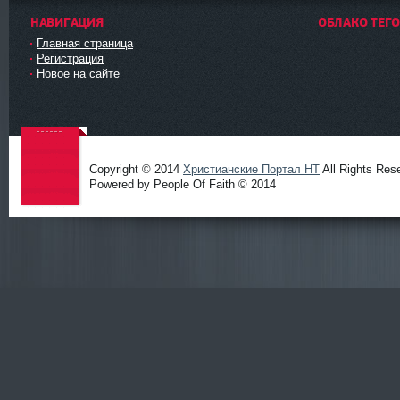
НАВИГАЦИЯ
ОБЛАКО ТЕГ
Главная страница
Регистрация
Новое на сайте
Copyright © 2014
Христианские Портал HT
All Rights Res
Powered by People Of Faith © 2014
Христиа
нские
Портал
HT