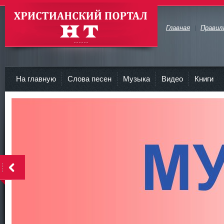
Главная
Правил
Христианские Портал HT
На главную
Слова песен
Музыка
Видео
Книги
<