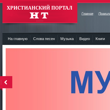
Главная
Правил
Христианские Портал HT
На главную
Слова песен
Музыка
Видео
Книги
<