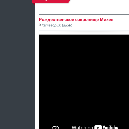
Рождественское сокровище Михея
Категория:
Видео