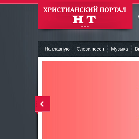
Христианские Портал HT
На главную
Слова песен
Музыка
В
<