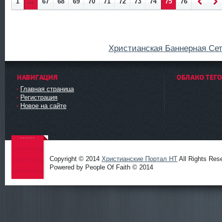
1
...
67
68
69
70
71
72
73
74
75
76
Наза
Впе
д
ед
Христианская Баннерная Се
НАВИГАЦИЯ
ОБЛАКО ТЕГ
Главная страница
Регистрация
Новое на сайте
Copyright © 2014
Христианские Портал HT
All Rights Res
Powered by People Of Faith © 2014
Христиа
нские
Портал
HT