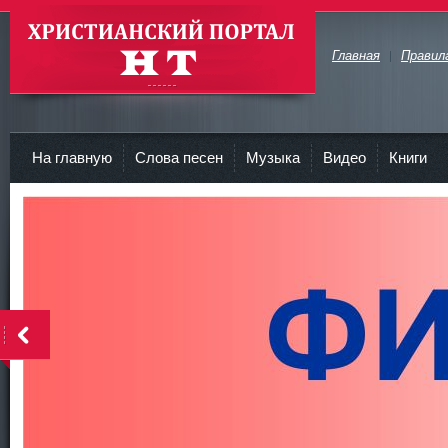
Главная
Правил
Христианские Портал HT
На главную
Слова песен
Музыка
Видео
Книги
<